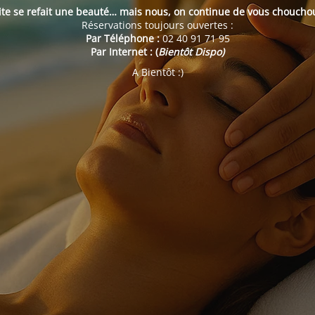
ite se refait une beauté… mais nous, on continue de vous choucho
Réservations toujours ouvertes :
Par Téléphone :
02 40 91 71 95
Par Internet : (
Bientôt Dispo)
A Bientôt :)