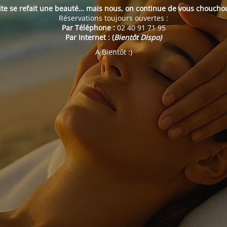
ite se refait une beauté… mais nous, on continue de vous choucho
Réservations toujours ouvertes :
Par Téléphone :
02 40 91 71 95
Par Internet : (
Bientôt Dispo)
A Bientôt :)